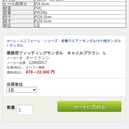
ヒール部厚さ
約3.0cm
材質
PVC
質量
約520g
内寸
約26.0cm
底寸
約26.5cm
単位
1足
ユニフォーム・シューズ・各種ウエア
>
サンダル/その他サンダル
ホーム
>
>
サンダル
業務用フィッティングサンダル キャメルブラウン L
オーミケンシ
メーカー名：
12800017
メーカー品番：
定価(税込)：
オープン価格
878～22,300
円
価格(税込)：
出荷単位
カートに入れる
数量