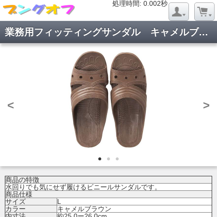
処理時間: 0.019秒
処理時間: 0.002秒
業務用フィッティングサンダル キャメルブラウン L
<
>
商品の特徴
水回りでも気にせず履けるビニールサンダルです。
商品仕様
サイズ
L
カラー
キャメルブラウン
内寸法
約25.0ー26.0cm