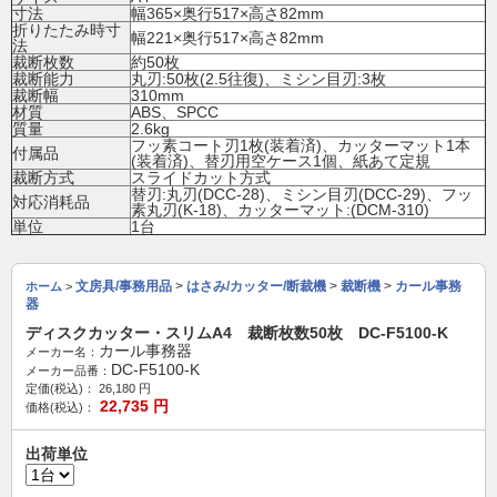
寸法
幅365×奥行517×高さ82mm
折りたたみ時寸
幅221×奥行517×高さ82mm
法
裁断枚数
約50枚
裁断能力
丸刃:50枚(2.5往復)、ミシン目刃:3枚
裁断幅
310mm
材質
ABS、SPCC
質量
2.6kg
フッ素コート刃1枚(装着済)、カッターマット1本
付属品
(装着済)、替刃用空ケース1個、紙あて定規
裁断方式
スライドカット方式
替刃:丸刃(DCC-28)、ミシン目刃(DCC-29)、フッ
対応消耗品
素丸刃(K-18)、カッターマット:(DCM-310)
単位
1台
文房具/事務用品
>
はさみ/カッター/断裁機
>
裁断機
>
カール事務
ホーム
>
器
ディスクカッター・スリムA4 裁断枚数50枚 DC-F5100-K
カール事務器
メーカー名：
DC-F5100-K
メーカー品番：
定価(税込)：
26,180
円
22,735
円
価格(税込)：
出荷単位