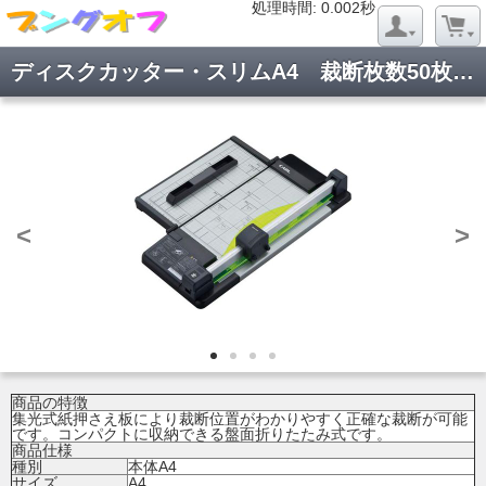
処理時間: 0.022秒
処理時間: 0.002秒
ディスクカッター・スリムA4 裁断枚数50枚 DC-F5100-K
<
>
商品の特徴
集光式紙押さえ板により裁断位置がわかりやすく正確な裁断が可能
です。コンパクトに収納できる盤面折りたたみ式です。
商品仕様
種別
本体A4
サイズ
A4