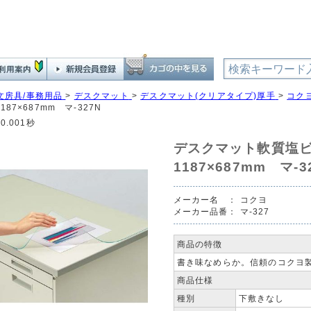
文房具/事務用品
>
デスクマット
>
デスクマット(クリアタイプ)厚手
>
コク
87×687mm マ-327N
0.001秒
デスクマット軟質塩
1187×687mm マ-3
メーカー名 ：
コクヨ
メーカー品番：
マ-327
商品の特徴
書き味なめらか。信頼のコクヨ製
商品仕様
種別
下敷きなし