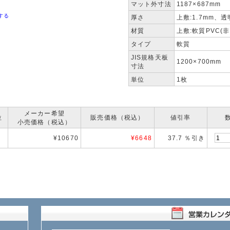
マット外寸法
1187×687mm
する
厚さ
上敷:1.7mm、
材質
上敷:軟質PVC(
タイプ
軟質
JIS規格天板
1200×700mm
寸法
単位
1枚
メーカー希望
位
販売価格（税込）
値引率
小売価格（税込）
¥10670
¥
6648
37.7 ％引き