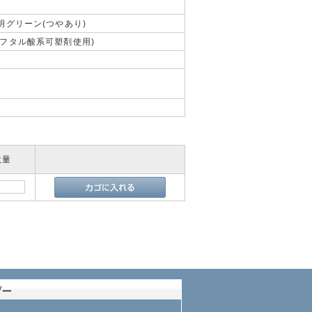
透明グリーン(つやあり)
非フタル酸系可塑剤使用)
数量