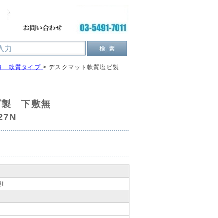
ヨ 軟質タイプ
>
デスクマット軟質塩ビ製
ビ製 下敷無
27N
!