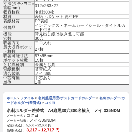
寸法(タテ×ヨコ×
312×263×27
背幅mm)
収容枚数
名刺300枚
材質
表紙・ポケット:再生PP
表紙材質
PP表紙
インデックス・ネームカードシール・タイトルカ
付属品
ード付き
機能
背見出し紙は抜き差し可能
穴数
30穴
収容方向
ヨコ入れ
最大収容ポケッ
27枚
ト枚数
収容可能寸法
57×95mm
ポケット枚数
15枚
とじ具種別
金属とじ具
背紙種別
替背紙式
適合替紙
メイ-398
中芯有無
中芯あり
単位
1冊
ファイル
>
名刺整理用品/ポストカードホルダー
>
名刺ホルダー/カ
ホーム
>
ードホルダー(差替式)
>
コクヨ
名刺ホルダー差替式 A4縦黒30穴300名横入 メイ-335NDM
コクヨ
メーカー名：
メイ-335NDM
メーカー品番：
定価(税込)：
5,500～22,000
円
3,217～12,717
円
価格(税込)：