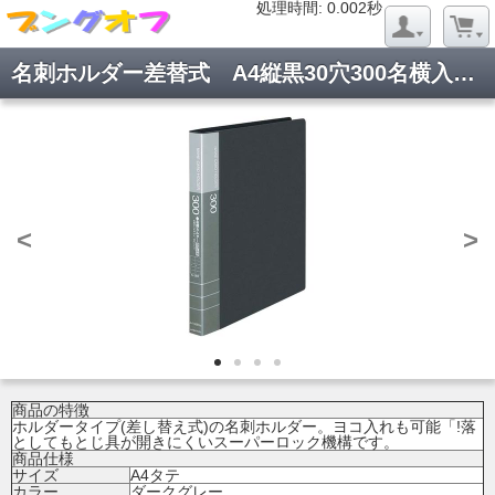
処理時間: 0.020秒
処理時間: 0.002秒
名刺ホルダー差替式 A4縦黒30穴300名横入 メイ-335NDM
<
>
商品の特徴
ホルダータイプ(差し替え式)の名刺ホルダー。ヨコ入れも可能「!落
としてもとじ具が開きにくいスーパーロック機構です。
商品仕様
サイズ
A4タテ
カラー
ダークグレー