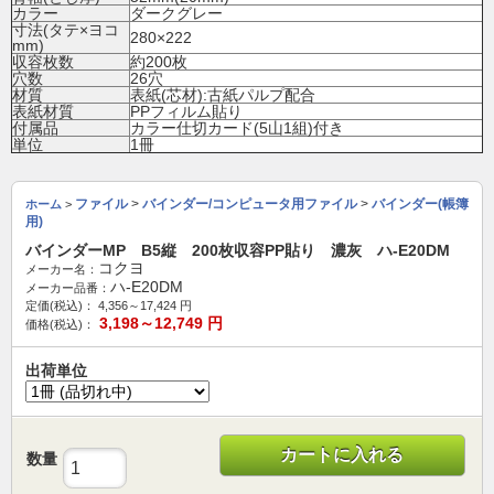
カラー
ダークグレー
寸法(タテ×ヨコ
280×222
mm)
収容枚数
約200枚
穴数
26穴
材質
表紙(芯材):古紙パルプ配合
表紙材質
PPフィルム貼り
付属品
カラー仕切カード(5山1組)付き
単位
1冊
ファイル
>
バインダー/コンピュータ用ファイル
>
バインダー(帳簿
ホーム
>
用)
バインダーMP B5縦 200枚収容PP貼り 濃灰 ハ-E20DM
コクヨ
メーカー名：
ハ-E20DM
メーカー品番：
定価(税込)：
4,356～17,424
円
3,198～12,749
円
価格(税込)：
出荷単位
カートに入れる
数量