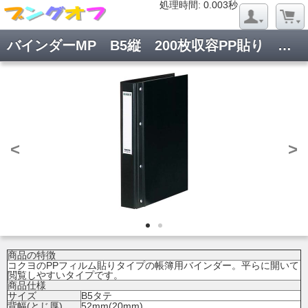
処理時間: 0.021秒
処理時間: 0.003秒
バインダーMP B5縦 200枚収容PP貼り 濃灰 ハ-E20DM
<
>
商品の特徴
コクヨのPPフィルム貼りタイプの帳簿用バインダー。平らに開いて
閲覧しやすいタイプです。
商品仕様
サイズ
B5タテ
背幅(とじ厚)
52mm(20mm)