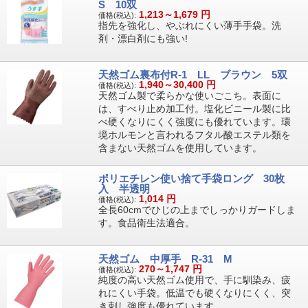
S 10双
1,213～1,679
円
価格(税込):
指先を強化し、やぶれにくい薄手手袋。洗
剤・漂白剤にも強い!
天然ゴム裏布付R-1 LL ブラウン 5双
1,940～30,400
円
価格(税込):
天然ゴム製で柔らかな使いごこち。表面に
は、すべり止め加工付。塩化ビニール製に比
べ硬くなりにくく強度にも優れています。環
境ホルモンと言われるフタル酸エステル類を
含まない天然ゴムを使用しています。
ポリエチレン使い捨て手袋ロング 30枚
入 半透明
1,014
円
価格(税込):
全長60cmでひじの上までしっかりガードしま
す。食品衛生法適合。
天然ゴム 中厚手 R-31 M
270～1,747
円
価格(税込):
純度の高い天然ゴム使用で、手に馴染み、疲
れにくい手袋。低温でも硬くなりにくく、突
き刺し強度も優れています。