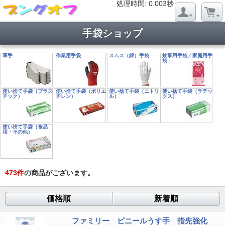
処理時間: 0.022秒
処理時間: 0.003秒
手袋ショップ
軍手
作業用手袋
スムス（綿）手袋
炊事用手袋／家庭用手
袋
使い捨て手袋（プラス
使い捨て手袋（ポリエ
使い捨て手袋（ニトリ
使い捨て手袋（ラテッ
チック）
チレン）
ル）
クス）
使い捨て手袋（食品
用・その他）
473
件
の商品がございます。
価格順
新着順
ファミリー ビニールうす手 指先強化