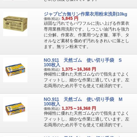
ジャブピカ無リン作業衣用粉末洗剤10kg
5,845
円
価格(税込):
頑固な汚れでもパワフルに洗い上げる作業衣
専用業務用洗剤です。しつこい油汚れを強力
に分解。作業衣、作業用つなぎ服、軍手、タ
オルなど素材を傷めず汚れをきれいに落とし
ます。無リン粉末です。
NO.911 天然ゴム 使い切り手袋 S
100枚入
1,375～16,368
円
価格(税込):
伸縮性に優れた天然ゴムなので指先までよく
フィットし、細かな作業に適しています。左
右両用のため片手でも使えて経済的です。
NO.911 天然ゴム 使い切り手袋 M
100枚入
1,375～16,368
円
価格(税込):
伸縮性に優れた天然ゴムなので指先までよく
フィットし、細かな作業に適しています。左
右両用のため片手でも使えて経済的です。