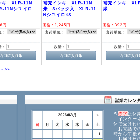
キ XLR-11N
補充インキ XLR-11N
補充インキ XL
R-11Nシユイロ
朱 3パック入 XLR-11
緑
Nシユイロ×3
6
円
価格：
1,245
円
価格：
392
円
位：
出荷単位：
出荷単位：
量：
数量：
数量：
へ>>
※
赤字
は休
インターネ
休で受け付
お電話での
時から午後
お届け日の