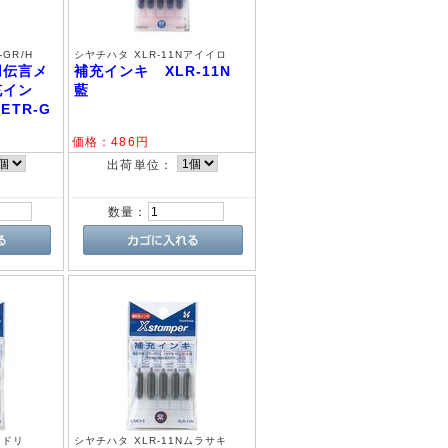
-GR/H
シヤチハタ XLR-11Nアイイロ
用伝言メ
補充インキ XLR-11N
充イン
藍
ETR-G
価格：
486
円
出荷単位：
数量：
ミドリ
シヤチハタ XLR-11Nムラサキ