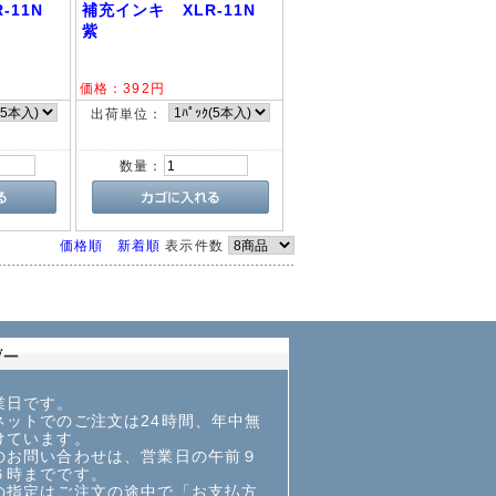
R-11N
補充インキ XLR-11N
紫
価格：
392
円
出荷単位：
数量：
価格順
新着順
表示件数
業日です。
ットでのご注文は24時間、年中無
けています。
お問い合わせは、営業日の午前９
６時までです。
指定はご注文の途中で「お支払方