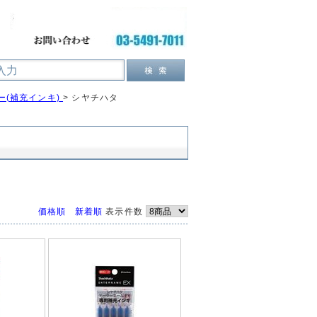
ー(補充インキ)
>
シヤチハタ
価格順
新着順
表示件数