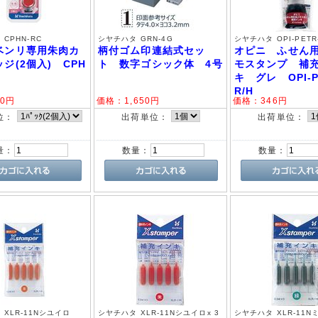
CPHN-RC
シヤチハタ GRN-4G
シヤチハタ OPI-PETR
ベンリ専用朱肉カ
柄付ゴム印連結式セッ
オピニ ふせん
ジ(2個入) CPH
ト 数字ゴシック体 4号
モスタンプ 補
キ グレ OPI-P
R/H
0
円
価格：
1,650
円
価格：
346
円
位：
出荷単位：
出荷単位：
量：
数量：
数量：
 XLR-11Nシユイロ
シヤチハタ XLR-11Nシユイロx 3
シヤチハタ XLR-11N