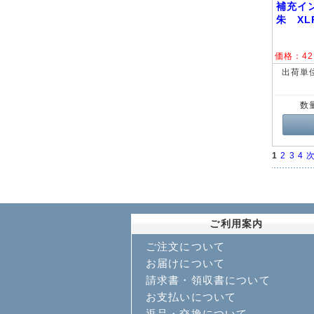
補充イン
朱 XL
価格：
42
出荷単
数
1
2
3
4
次
ご利用案内
ご注文について
お届けについて
請求書・領収書について
お支払いについて
返品・交換について