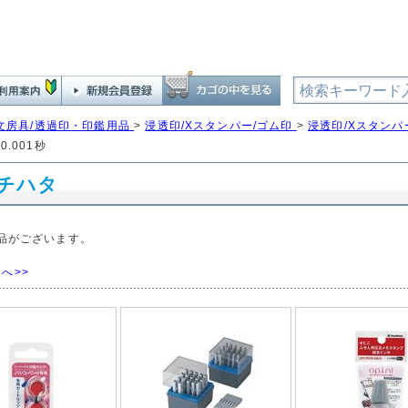
文房具/透過印・印鑑用品
>
浸透印/Xスタンパー/ゴム印
>
浸透印/Xスタンパ
0.001秒
チハタ
品がございます。
へ>>