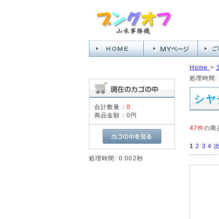
Home
>
処理時間: 
シヤ
合計数量：
0
商品金額：
0円
47件
の商
1
2
3
4
次
処理時間: 0.002秒