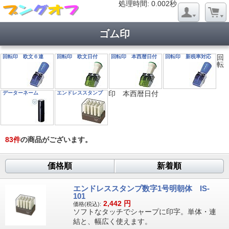
処理時間: 0.018秒
処理時間: 0.002秒
ゴム印
回
回転印 欧文６連
回転印 欧文日付
回転印 本西暦日付
回転印 新税率対応
転
印 本西暦日付
データーネーム
エンドレススタンプ
83
件
の商品がございます。
価格順
新着順
エンドレススタンプ数字1号明朝体 IS-
101
2,442
円
価格(税込):
ソフトなタッチでシャープに印字。単体・連
結と、幅広く使えます。