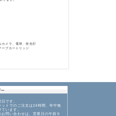
ルカメラ、電球、蛍光灯
テープカートリッジ
業日です。
ットでのご注文は24時間、年中無
けています。
お問い合わせは、営業日の午前９