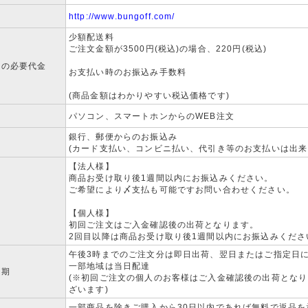
http://www.bungoff.com/
少額配送料
ご注文金額が3500円(税込)の場合、220円(税込)
外の必要代金
お支払い時のお振込み手数料
(商品金額はわかりやすい税込価格です)
法
パソコン、スマートホンからのWEB注文
銀行、郵便からのお振込み
法
(カード支払い、コンビニ払い、代引き等のお支払いは出来
【法人様】
商品お受け取り後1週間以内にお振込みください。
ご希望により〆支払も可能ですお問い合わせください。
限
【個人様】
初回ご注文はご入金確認後の出荷となります。
2回目以降は商品お受け取り後1週間以内にお振込みくださ
午後3時までのご注文分は即日出荷、翌日またはご指定日
一部地域は当日配達
時期
(※初回ご注文の個人のお客様はご入金確認後の出荷とな
ざいます)
一部商品を除きご購入から30日以内であれば無料で返品を