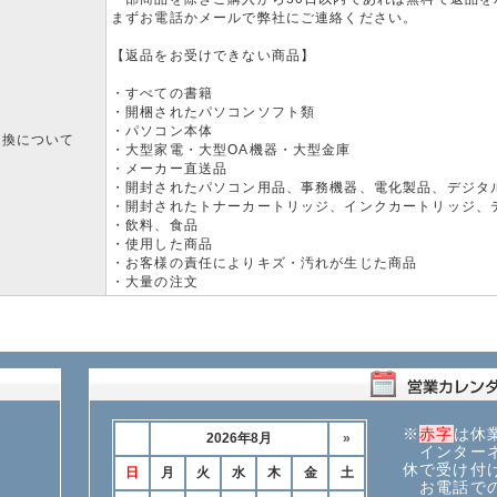
まずお電話かメールで弊社にご連絡ください。
【返品をお受けできない商品】
・すべての書籍
・開梱されたパソコンソフト類
・パソコン本体
交換について
・大型家電・大型OA機器・大型金庫
・メーカー直送品
・開封されたパソコン用品、事務機器、電化製品、デジタ
・開封されたトナーカートリッジ、インクカートリッジ、
・飲料、食品
・使用した商品
・お客様の責任によりキズ・汚れが生じた商品
・大量の注文
※
赤字
は休
インターネ
休で受け付
お電話での