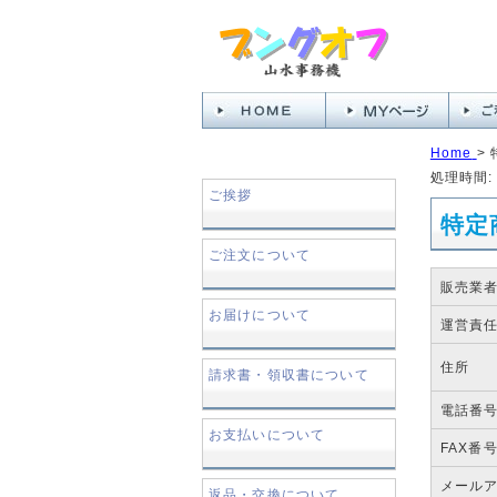
Home
>
処理時間: 
ご挨拶
特定
ご注文について
販売業
お届けについて
運営責
住所
請求書・領収書について
電話番
お支払いについて
FAX番
メール
返品・交換について