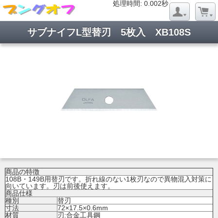
処理時間: 0.019秒
処理時間: 0.002秒
サブナイフL型替刃 5枚入 XB108S
商品の特徴
108B・149B用替刃です。折れ線のない1枚刃なので異物混入対策に
向いています。刃は前後使えます。
商品仕様
種別
替刃
寸法
72×17.5×0.6mm
材質
刃:合金工具鋼