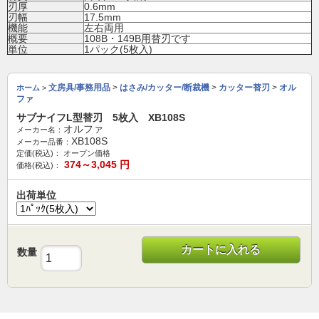
刃厚
0.6mm
刃幅
17.5mm
機能
左右両用
概要
108B・149B用替刃です
単位
1パック(5枚入)
文房具/事務用品
>
はさみ/カッター/断裁機
>
カッター替刃
>
オル
ホーム
>
ファ
サブナイフL型替刃 5枚入 XB108S
オルファ
メーカー名：
XB108S
メーカー品番：
定価(税込)：
オープン価格
374～3,045
円
価格(税込)：
出荷単位
カートに入れる
数量