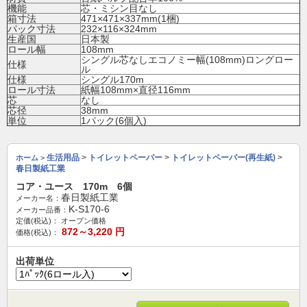
機能
芯・ミシン目なし
箱寸法
471×471×337mm(1梱)
パック寸法
232×116×324mm
生産国
日本製
ロール幅
108mm
シングル芯なしエコノミー幅(108mm)ロングロー
仕様
ル
仕様
シングル170m
ロール寸法
紙幅108mm×直径116mm
芯
なし
芯径
38mm
単位
1パック(6個入)
生活用品
>
トイレットペーパー
>
トイレットペーパー(再生紙)
>
ホーム
>
春日製紙工業
コア・ユース 170m 6個
春日製紙工業
メーカー名：
K-S170-6
メーカー品番：
定価(税込)：
オープン価格
872～3,220
円
価格(税込)：
出荷単位