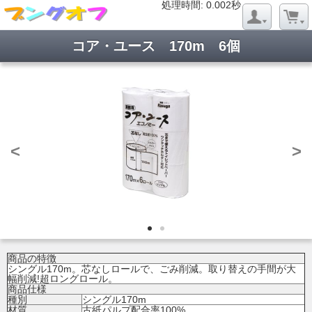
処理時間: 0.019秒
処理時間: 0.002秒
コア・ユース 170m 6個
<
>
商品の特徴
シングル170m。芯なしロールで、ごみ削減。取り替えの手間が大
幅削減!超ロングロール。
商品仕様
種別
シングル170m
材質
古紙パルプ配合率100%