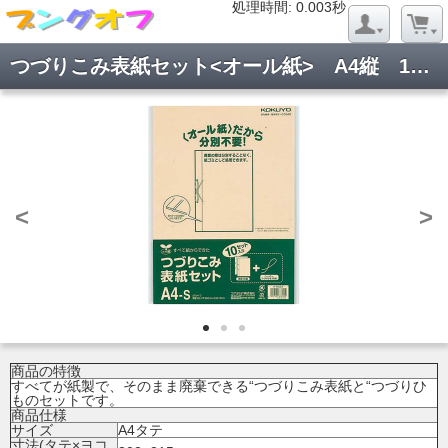
処理時間: 0.020秒
処理時間: 0.003秒
つづりこみ表紙セット<オール紙> A4縦 10組 ツ-RK87
<
>
商品の特徴
すべてが紙製で、そのまま廃棄できる“つづりこみ表紙と“つづりひ
ものセットです。
商品仕様
サイズ
A4タテ
寸法(タテ×ヨコ