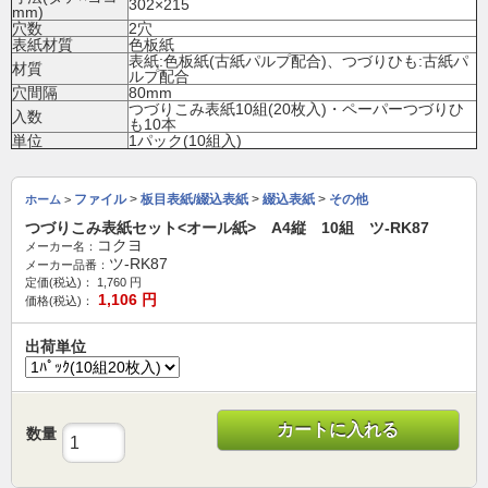
302×215
mm)
穴数
2穴
表紙材質
色板紙
表紙:色板紙(古紙パルプ配合)、つづりひも:古紙パ
材質
ルプ配合
穴間隔
80mm
つづりこみ表紙10組(20枚入)・ペーパーつづりひ
入数
も10本
単位
1パック(10組入)
ファイル
>
板目表紙/綴込表紙
>
綴込表紙
>
その他
ホーム
>
つづりこみ表紙セット<オール紙> A4縦 10組 ツ-RK87
コクヨ
メーカー名：
ツ-RK87
メーカー品番：
定価(税込)：
1,760
円
1,106
円
価格(税込)：
出荷単位
カートに入れる
数量