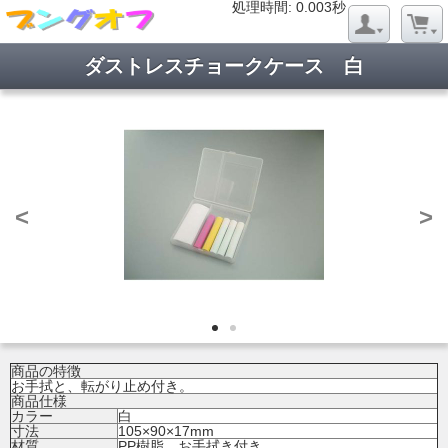
処理時間: 0.020秒
処理時間: 0.003秒
ダストレスチョークケース 白
<
>
商品の特徴
お手拭と、転がり止め付き。
商品仕様
カラー
白
寸法
105×90×17mm
材質
PP樹脂、お手拭き付き