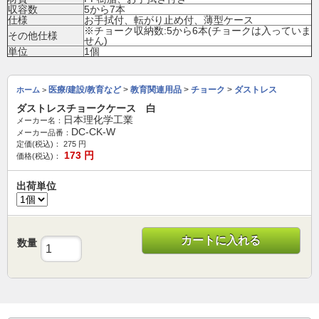
収容数
5から7本
仕様
お手拭付、転がり止め付、薄型ケース
※チョーク収納数:5から6本(チョークは入っていま
その他仕様
せん)
単位
1個
医療/建設/教育など
>
教育関連用品
>
チョーク
>
ダストレス
ホーム
>
ダストレスチョークケース 白
日本理化学工業
メーカー名：
DC-CK-W
メーカー品番：
定価(税込)：
275
円
173
円
価格(税込)：
出荷単位
カートに入れる
数量