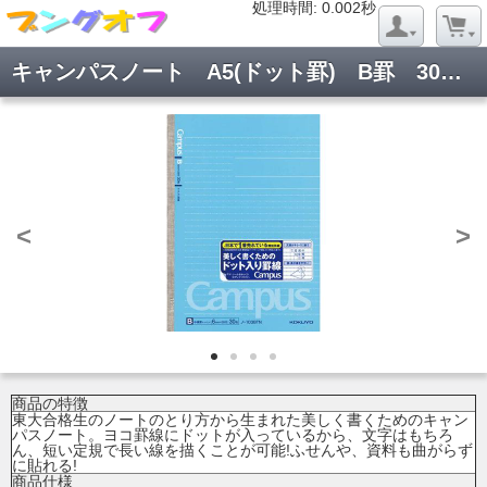
処理時間: 0.020秒
処理時間: 0.002秒
キャンパスノート A5(ドット罫) B罫 30枚 ノ-103BTN
<
>
商品の特徴
東大合格生のノートのとり方から生まれた美しく書くためのキャン
パスノート。ヨコ罫線にドットが入っているから、文字はもちろ
ん、短い定規で長い線を描くことが可能!ふせんや、資料も曲がらず
に貼れる!
商品仕様