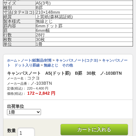
サイズ
A5(3号)
種別
B罫
寸法(タテ×ヨコ)
210×148mm
紙質
上質紙(森林認証紙)
製本様式
無線とじ
罫内容
6mmドット罫
罫
6mm幅
行数
28行
枚数
30枚
単位
1冊
ノート/紙製品/封筒
>
キャンパスノート(コクヨ)
>
キャンパスノー
ホーム
>
ト ドット入り罫線
>
無線とじ その他
キャンパスノート A5(ドット罫) B罫 30枚 ノ-103BTN
コクヨ
メーカー名：
ノ-103BTN
メーカー品番：
定価(税込)：
220～4,400
円
172～2,842
円
価格(税込)：
出荷単位
カートに入れる
数量