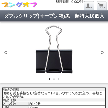
処理時間: 0.019秒
処理時間: 0.002秒
ダブルクリップ(オープン箱)黒 超特大10個入
<
>
商品の特徴
価格も質も妥協なし!定番ならコレ!使いやすくて役に立つ、書類ま
とめの必需品。
商品仕様
とじ枚数
約140枚
口幅
50mm