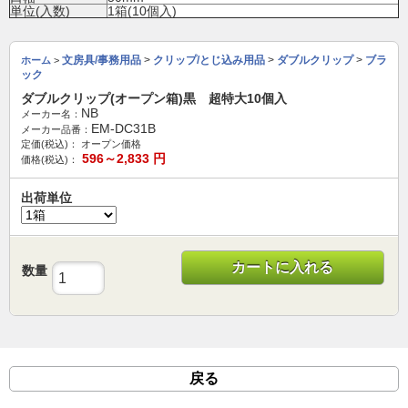
単位(入数)
1箱(10個入)
文房具/事務用品
>
クリップ/とじ込み用品
>
ダブルクリップ
>
ブラ
ホーム
>
ック
ダブルクリップ(オープン箱)黒 超特大10個入
NB
メーカー名：
EM-DC31B
メーカー品番：
定価(税込)：
オープン価格
596～2,833
円
価格(税込)：
出荷単位
カートに入れる
数量
戻る