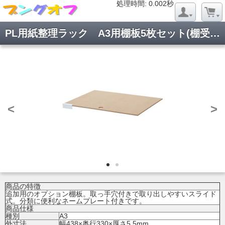
処理時間: 0.018秒
処理時間: 0.002秒
PL用紙整理ラック A3用棚板5枚セット(棚受付)
<
>
商品の特徴
追加用のオプション棚板。取っ手穴付きで取り出しやすいスライド
式。分類に便利なネームプレート付きです。
商品仕様
種別
A3
外寸法
幅438×奥行330×厚さ5.5mm