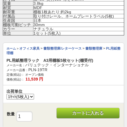
質量
3.8kg
材質
MDF
耐荷重
棚板1枚あたり:約2kg
付属品
取り付けレール、ネームプレートラベル(5枚)
生産国
日本
棚板可動ピッチ
30mm
カラー
ナチュラル
単位
1セット(5枚入)
オフィス家具
>
書類整理庫/レターケース
>
書類整理庫
>
PL用紙整
ホーム
>
理棚
PL用紙整理ラック A3用棚板5枚セット(棚受付)
バリュテック・インターナショナル
メーカー名：
PLN-19TR
メーカー品番：
定価(税込)：
オープン価格
11,539
円
価格(税込)：
出荷単位
カートに入れる
数量