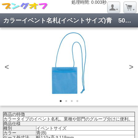
処理時間: 0.023秒
処理時間: 0.003秒
カラーイベント名札(イベントサイズ)青 50個入 VN-371-B
<
>
商品の特徴
カラータイプのイベント名札。業種や部門のグループ分けに便利。
商品仕様
種別
イベントサイズ
カラー
青(B)
ケース外寸法
幅110×高さ118mm