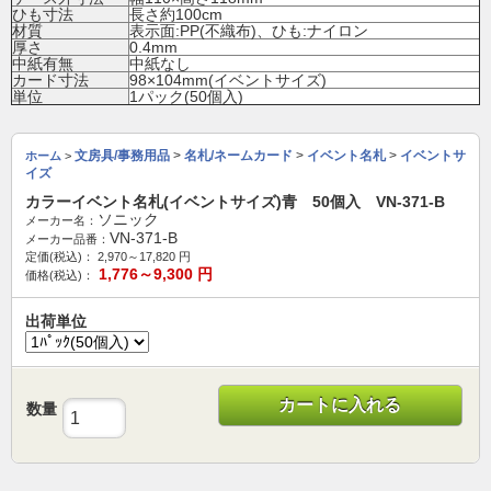
ひも寸法
長さ約100cm
材質
表示面:PP(不織布)、ひも:ナイロン
厚さ
0.4mm
中紙有無
中紙なし
カード寸法
98×104mm(イベントサイズ)
単位
1パック(50個入)
文房具/事務用品
>
名札/ネームカード
>
イベント名札
>
イベントサ
ホーム
>
イズ
カラーイベント名札(イベントサイズ)青 50個入 VN-371-B
ソニック
メーカー名：
VN-371-B
メーカー品番：
定価(税込)：
2,970～17,820
円
1,776～9,300
円
価格(税込)：
出荷単位
カートに入れる
数量