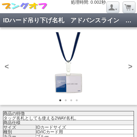
処理時間: 0.020秒
処理時間: 0.002秒
IDハード吊り下げ名札 アドバンスライン 青 AL-842-B
<
>
商品の特徴
タッグ名札としても使える2WAY名札。
商品仕様
サイズ
IDカードサイズ
種別
ID/ICカード用
カラー
ブルー