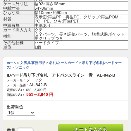
ケース外寸法
幅92×高さ68mm
中紙寸法
54×86mm
ひも寸法
幅10mm×約90cm
表示面:再生PP・再生PC、クリップ:再生POM・
材質
PC・PE、ひも:再生PET
中紙有無
中紙あり
カード挿入方向
タテ
安全パーツ、長さ調整パーツ、脱着式胸ポケット
機能
用クリップつき
その他仕様
ハードタイプ
単位
1個
文房具/事務用品
>
名札/ネームカード
>
吊り下げ名札(ハードケー
ホーム
>
ス)
>
ソニック
IDハード吊り下げ名札 アドバンスライン 青 AL-842-B
ソニック
メーカー名：
AL-842-B
メーカー品番：
定価(税込)：
660～3,300
円
551～2,640
円
価格(税込)：
出荷単位
カートに入れる
数量