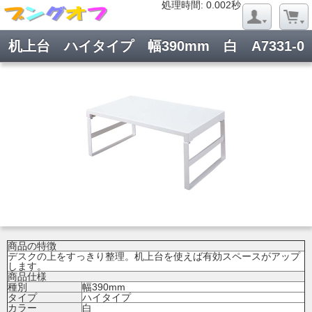
処理時間: 0.019秒
処理時間: 0.002秒
机上台 ハイタイプ 幅390mm 白 A7331-0
商品の特徴
デスクの上をすっきり整理。机上台を使えば有効スペースがアップ
します。
商品仕様
種別
幅390mm
タイプ
ハイタイプ
カラー
白