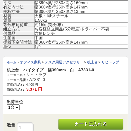
寸法
幅390×奥行250×高さ160mm
有効内寸法
幅360×奥行250×高さ147mm
棚板寸法
幅390×奥行250×厚さ13mm
材質
天板・脚:スチール
質量
1.58kg
等分布耐荷重
約15kg(等分布)
組立方式
お客様組立商品(5分程度)ドライバー不要
付属品
六角レンチ
生産国
中国
棚板下空間寸法
幅360×奥行250×高さ147mm
単位
1台
オフィス家具
>
デスク周辺アクセサリー
>
机上台
>
リヒトラブ
ホーム
>
机上台 ハイタイプ 幅390mm 白 A7331-0
リヒトラブ
メーカー名：
A7331-0
メーカー品番：
定価(税込)：
4,400
円
3,371
円
価格(税込)：
出荷単位
カートに入れる
数量