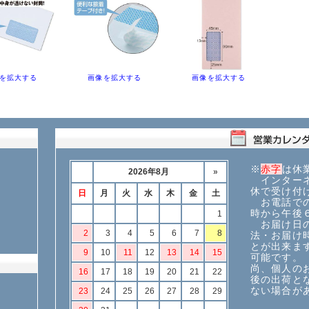
を拡大する
画像を拡大する
画像を拡大する
※
赤字
は休
インターネ
休で受け付
お電話での
時から午後
お届け日の
法・お届け
とが出来ま
可能です。
尚、個人の
後の出荷と
ない場合が