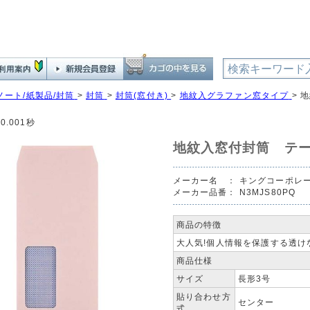
ノート/紙製品/封筒
>
封筒
>
封筒(窓付き)
>
地紋入グラファン窓タイプ
>
地
0.001秒
地紋入窓付封筒 テー
メーカー名 ：
キングコーポレ
メーカー品番：
N3MJS80PQ
商品の特徴
大人気!個人情報を保護する透け
商品仕様
サイズ
長形3号
貼り合わせ方
センター
式