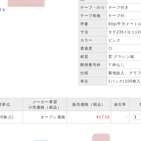
テープ・のり
テープ付き
する
テープ有無
テープ付
坪量
80g/平方メート
寸法
タテ235×ヨコ12
カラー
ピンク
透過度
◎
材質
窓:グラシン紙
郵便番号枠
〒枠なし
仕様
裏地紋入、グラ
単位
1パック(100枚入
メーカー希望
荷単位
販売価格（税込）
値引率
小売価格（税込）
100枚入)
オープン価格
¥
1729
-