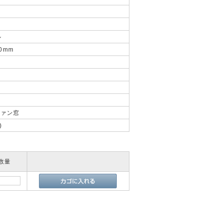
ル
0mm
ファン窓
)
数量