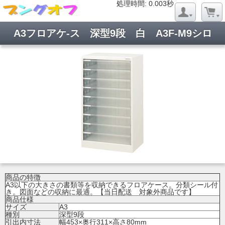
処理時間: 0.022秒
処理時間: 0.003秒
A3フロアケ-ス 深型9段 白 A3F-M9シロ
商品の特徴
A3以下の大きさの書類等を収納できるフロアケース。分類シール付
き。図面などの収納に最適。【当日配送 対象外商品です】
商品仕様
サイズ
A3
種別
深型9段
引出内寸法
幅453×奥行311×高さ80mm