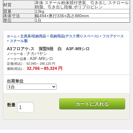
本体:スチール粉体焼付塗装、引き出し:スチロール
材質
樹脂、引き出し段板:ポリプロピレン
質量
13kg
本体寸法
幅494×奥行336×高さ880mm
単位
1台
文房具/収納用品
>
収納用品(デスク周りスペース)
>
フロアケース
ホーム
>
>
スチール製
A3フロアケ-ス 深型9段 白 A3F-M9シロ
ナカバヤシ
メーカー名：
A3F-M9シロ
メーカー品番：
定価(税込)：
62,040～186,120
円
32,766～85,324
円
価格(税込)：
出荷単位
カートに入れる
数量