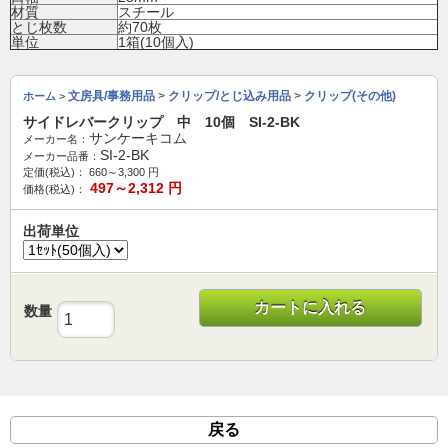
材質
スチール
とじ枚数
約70枚
単位
1箱(10個入)
文房具/事務用品
>
クリップ/とじ込み用品
>
クリップ(その他)
ホーム
>
サイドレバークリップ 中 10個 SI-2-BK
サンケーキコム
メーカー名：
SI-2-BK
メーカー品番：
定価(税込)：
660～3,300
円
497～2,312
円
価格(税込)：
出荷単位
カートに入れる
数量
戻る