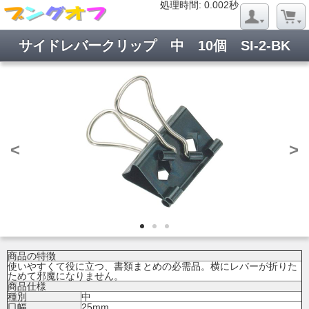
処理時間: 0.019秒
処理時間: 0.002秒
サイドレバークリップ 中 10個 SI-2-BK
<
>
商品の特徴
使いやすくて役に立つ、書類まとめの必需品。横にレバーが折りた
ためて邪魔になりません。
商品仕様
種別
中
口幅
25mm