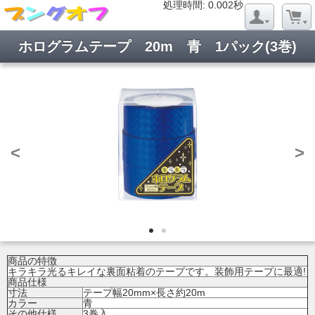
処理時間: 0.019秒
処理時間: 0.002秒
ホログラムテープ 20m 青 1パック(3巻)
<
>
商品の特徴
キラキラ光るキレイな裏面粘着のテープです。装飾用テープに最適!
商品仕様
寸法
テープ幅20mm×長さ約20m
カラー
青
その他仕様
3巻入