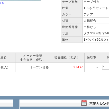
テープ有無
テープ付き
する
坪量
100g/平方メー
カラー
アクア
材質
古紙配合
郵便番号枠
〒枠なし
寸法
タテ332×ヨコ24
単位
1パック(50枚入)
メーカー希望
荷単位
販売価格（税込）
値引率
小売価格（税込）
50枚入)
オープン価格
¥
1426
-