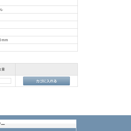
トル
0mm
数量