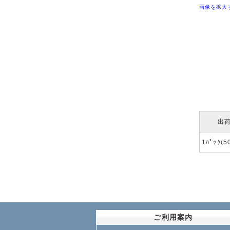
画像を拡大
出
1ﾊﾟｯｸ(
ご利用案内