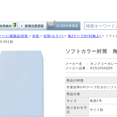
ノート/紙製品/封筒
>
封筒
>
封筒(カラー)
>
角2テープ付(50枚入)
>
ソフト
0.001秒
ソフトカラー封筒 角
メーカー名 ：
キングコーポレ
メーカー品番：
K2S100AQ50
商品の特徴
作業効率UP!テープ付きのソフ
商品仕様
サイズ
角形2号
貼り合わせ方
サイド貼
式