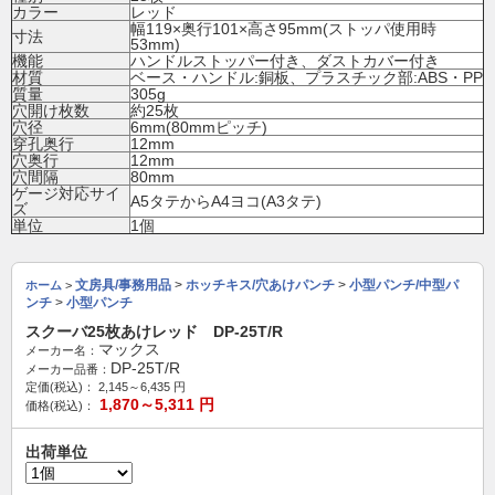
カラー
レッド
幅119×奥行101×高さ95mm(ストッパ使用時
寸法
53mm)
機能
ハンドルストッパー付き、ダストカバー付き
材質
ベース・ハンドル:銅板、プラスチック部:ABS・PP
質量
305g
穴開け枚数
約25枚
穴径
6mm(80mmピッチ)
穿孔奥行
12mm
穴奥行
12mm
穴間隔
80mm
ゲージ対応サイ
A5タテからA4ヨコ(A3タテ)
ズ
単位
1個
文房具/事務用品
>
ホッチキス/穴あけパンチ
>
小型パンチ/中型パ
ホーム
>
ンチ
>
小型パンチ
スクーバ25枚あけレッド DP-25T/R
マックス
メーカー名：
DP-25T/R
メーカー品番：
定価(税込)：
2,145～6,435
円
1,870～5,311
円
価格(税込)：
出荷単位