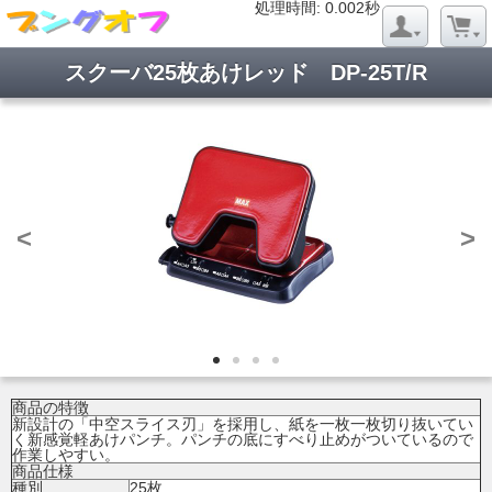
処理時間: 0.019秒
処理時間: 0.002秒
スクーバ25枚あけレッド DP-25T/R
<
>
商品の特徴
新設計の「中空スライス刃」を採用し、紙を一枚一枚切り抜いてい
く新感覚軽あけパンチ。パンチの底にすべり止めがついているので
作業しやすい。
商品仕様
種別
25枚