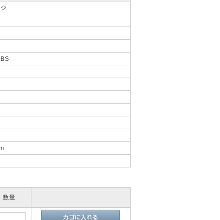
ッジ
BS
m
数量