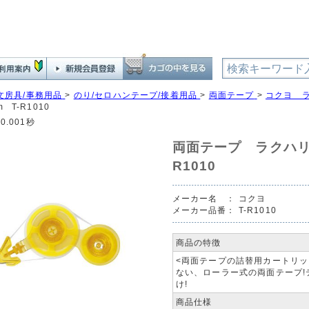
文房具/事務用品
>
のり/セロハンテープ/接着用品
>
両面テープ
>
コクヨ 
 T-R1010
0.001秒
両面テープ ラクハリ
R1010
メーカー名 ：
コクヨ
メーカー品番：
T-R1010
商品の特徴
<両面テープの詰替用カートリッ
ない、ローラー式の両面テープ
け!
商品仕様