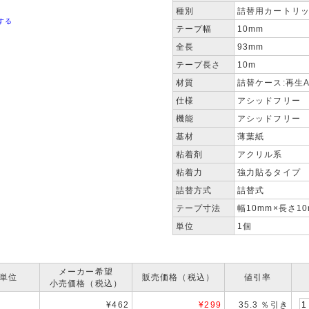
種別
詰替用カートリ
する
テープ幅
10mm
全長
93mm
テープ長さ
10m
材質
詰替ケース:再生A
仕様
アシッドフリー
機能
アシッドフリー
基材
薄葉紙
粘着剤
アクリル系
粘着力
強力貼るタイプ
詰替方式
詰替式
テープ寸法
幅10mm×長さ10
単位
1個
メーカー希望
単位
販売価格（税込）
値引率
小売価格（税込）
¥462
¥
299
35.3 ％引き