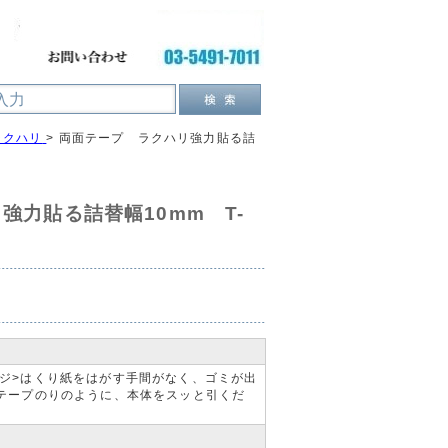
ラクハリ
>
両面テープ ラクハリ強力貼る詰
強力貼る詰替幅10mm T-
ジ>はくり紙をはがす手間がなく、ゴミが出
!テープのりのように、本体をスッと引くだ