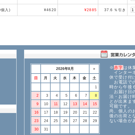
10個入)
¥4620
¥
2885
37.6 ％引き
※
赤字
は休
インターネ
休で受け付
お電話での
時から午後
お届け日の
法・お届け
とが出来ま
可能です。
尚、個人の
後の出荷と
ない場合が