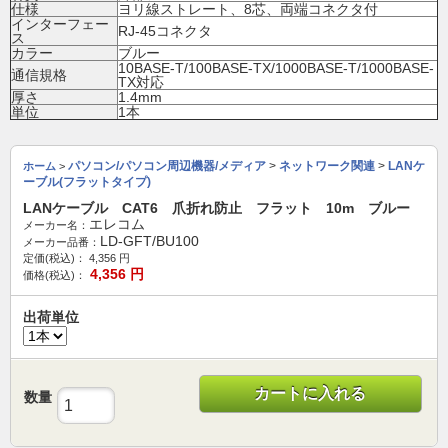
仕様
ヨリ線ストレート、8芯、両端コネクタ付
インターフェー
RJ-45コネクタ
ス
カラー
ブルー
10BASE-T/100BASE-TX/1000BASE-T/1000BASE-
通信規格
TX対応
厚さ
1.4mm
単位
1本
パソコン/パソコン周辺機器/メディア
>
ネットワーク関連
>
LANケ
ホーム
>
ーブル(フラットタイプ)
LANケーブル CAT6 爪折れ防止 フラット 10m ブルー
エレコム
メーカー名：
LD-GFT/BU100
メーカー品番：
定価(税込)：
4,356
円
4,356
円
価格(税込)：
出荷単位
カートに入れる
数量