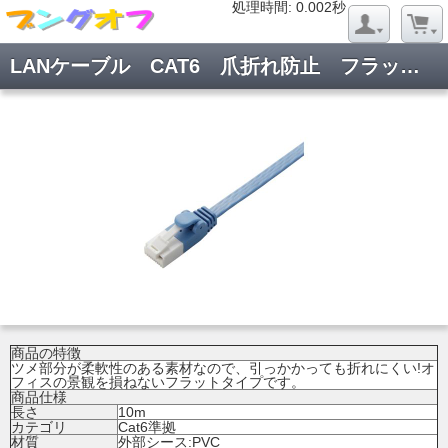
処理時間: 0.019秒
処理時間: 0.002秒
LANケーブル CAT6 爪折れ防止 フラット 10m ブルー
商品の特徴
ツメ部分が柔軟性のある素材なので、引っかかっても折れにくい!オ
フィスの景観を損ねないフラットタイプです。
商品仕様
長さ
10m
カテゴリ
Cat6準拠
材質
外部シース:PVC