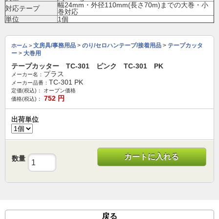
幅24mm・外径110mm(長さ70m)までの大巻・小
対応テープ
巻対応
単位
1個
文房具/事務用品
>
のり/セロハンテープ/接着用品
>
テープカッタ
ホーム
>
ー
>
大巻用
テープカッター TC-301 ピンク TC-301 PK
プラス
メーカー名：
TC-301 PK
メーカー品番：
定価(税込)：
オープン価格
752
円
価格(税込)：
出荷単位
カートに入れる
数量
戻る