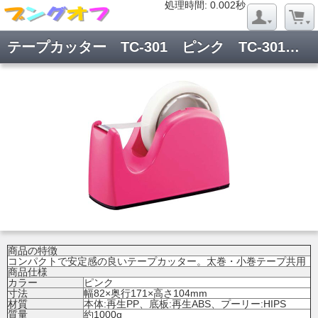
処理時間: 0.019秒
処理時間: 0.002秒
テープカッター TC-301 ピンク TC-301 PK
商品の特徴
コンパクトで安定感の良いテープカッター。太巻・小巻テープ共用
商品仕様
カラー
ピンク
寸法
幅82×奥行171×高さ104mm
材質
本体:再生PP、底板:再生ABS、プーリー:HIPS
質量
約1000g