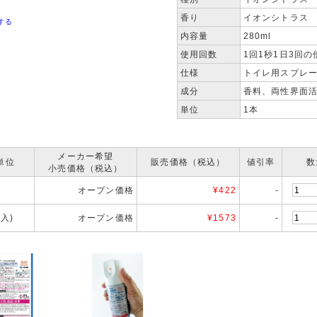
香り
イオンシトラス
する
内容量
280ml
使用回数
1回1秒1日3回
仕様
トイレ用スプレ
成分
香料、両性界面
単位
1本
メーカー希望
単位
販売価格（税込）
値引率
数
小売価格（税込）
オープン価格
¥
422
-
本入)
オープン価格
¥
1573
-