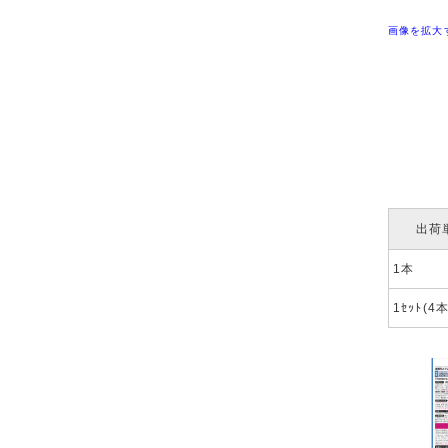
画像を拡大
出荷
1本
1ｾｯﾄ(4