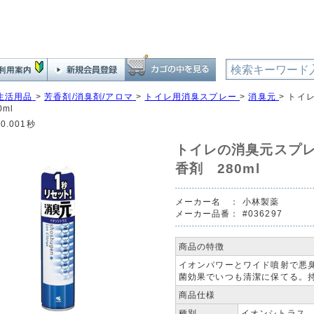
生活用品
>
芳香剤/消臭剤/アロマ
>
トイレ用消臭スプレー
>
消臭元
>
トイ
ml
0.001秒
トイレの消臭元スプ
香剤 280ml
メーカー名 ：
小林製薬
メーカー品番：
#036297
商品の特徴
イオンパワーとワイド噴射で悪
菌効果でいつも清潔に保てる。
商品仕様
種別
イオンシトラス