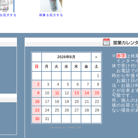
を拡大する
画像を拡大する
※
赤字
は休
インターネ
休で受け付
お電話での
時から午後
お届け日の
法・お届け
とが出来ま
可能です。
尚、個人の
後の出荷と
ない場合が