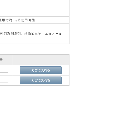
の使用で約1ヵ月使用可能
ー
活性剤系消臭剤、植物抽出物、エタノール
量