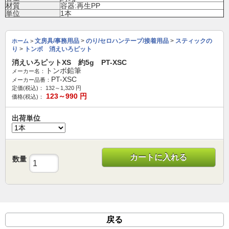
材質
容器:再生PP
単位
1本
文房具/事務用品
>
のり/セロハンテープ/接着用品
>
スティックの
ホーム
>
り
>
トンボ 消えいろピット
消えいろピットXS 約5g PT-XSC
トンボ鉛筆
メーカー名：
PT-XSC
メーカー品番：
定価(税込)：
132～1,320
円
123～990
円
価格(税込)：
出荷単位
カートに入れる
数量
戻る