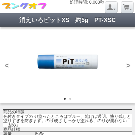
処理時間: 0.020秒
処理時間: 0.003秒
消えいろピットXS 約5g PT-XSC
<
>
商品の特徴
色付きタイプのり!塗ったところはブルー、乾けば透明。塗り残しと
塗りすぎを防ぎます。のり硬さ:しっかり塗れる、のりが崩れない
「固め」
商品仕様
容量
約5g