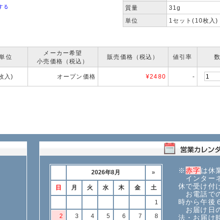
する
質量
31g
単位
1セット(10枚入)
メーカー希望
単位
販売価格（税込）
値引率
小売価格（税込）
0枚入)
オープン価格
¥
2480
-
※
赤字
は休
インターネ
休で受け付
お電話での
時から午後
お届け日の
法・お届け