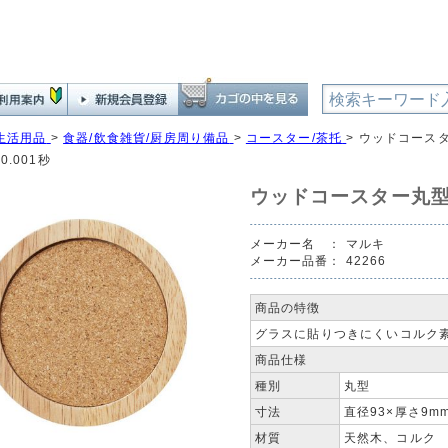
生活用品
>
食器/飲食雑貨/厨房周り備品
>
コースター/茶托
>
ウッドコースタ
0.001秒
ウッドコースター丸型
メーカー名 ：
マルキ
メーカー品番：
42266
商品の特徴
グラスに貼りつきにくいコルク素
商品仕様
種別
丸型
寸法
直径93×厚さ9m
材質
天然木、コルク