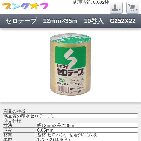
処理時間: 0.018秒
処理時間: 0.002秒
セロテープ 12mm×35m 10巻入 C252X22
商品の特徴
高品質の積水セロテープ。
商品仕様
寸法
幅12mm×長さ35m
厚み
0.05mm
材質
基材:セロハン、粘着剤/ゴム系
単位
1パック(10巻入)