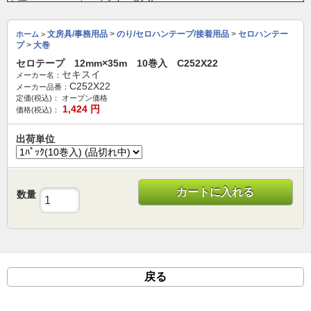
文房具/事務用品
>
のり/セロハンテープ/接着用品
>
セロハンテー
ホーム
>
プ
>
大巻
セロテープ 12mm×35m 10巻入 C252X22
セキスイ
メーカー名：
C252X22
メーカー品番：
定価(税込)：
オープン価格
1,424
円
価格(税込)：
出荷単位
カートに入れる
数量
戻る