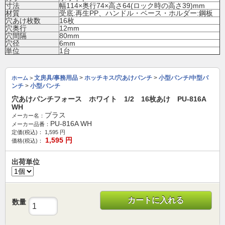
寸法
幅114×奥行74×高さ64(ロック時の高さ39)mm
材質
受底:再生PP、ハンドル・ベース・ホルダー:鋼板
穴あけ枚数
16枚
穴奥行
12mm
穴間隔
80mm
穴径
6mm
単位
1台
文房具/事務用品
>
ホッチキス/穴あけパンチ
>
小型パンチ/中型パ
ホーム
>
ンチ
>
小型パンチ
穴あけパンチフォース ホワイト 1/2 16枚あけ PU-816A
WH
プラス
メーカー名：
PU-816A WH
メーカー品番：
定価(税込)：
1,595
円
1,595
円
価格(税込)：
出荷単位
カートに入れる
数量