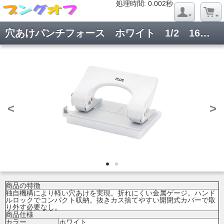
処理時間: 0.019秒
処理時間: 0.002秒
穴あけパンチフォース ホワイト 1/2 16枚あけ PU-816A WH
<
>
商品の特徴
独自機構により軽い穴あけを実現。折れにくい金属ゲージ。ハンド
ルロックでコンパクト収納。抜きカス捨てやすい開閉式カバーで取
り外す必要なし。
商品仕様
カラー
ホワイト