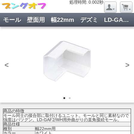
処理時間: 0.019秒
処理時間: 0.002秒
モール 壁面用 幅22mm デズミ LD-GAFD2/WH
<
>
商品の特徴
モール同士の接合部に取付けるユニット。モールと同じ素材なので
強度はバツグン。LD-GAF2/WH用外曲がりの直角接続モール。
商品仕様
種別
幅22mm用
カラー
ホワイト