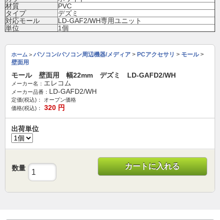
材質
PVC
タイプ
デズミ
対応モール
LD-GAF2/WH専用ユニット
単位
1個
パソコン/パソコン周辺機器/メディア
>
PCアクセサリ
>
モール
>
ホーム
>
壁面用
モール 壁面用 幅22mm デズミ LD-GAFD2/WH
エレコム
メーカー名：
LD-GAFD2/WH
メーカー品番：
定価(税込)：
オープン価格
320
円
価格(税込)：
出荷単位
カートに入れる
数量