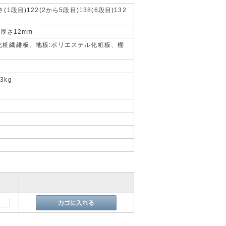
(1段目)122(2から5段目)138(6段目)132
×厚さ12mm
化粧繊維板、地板:ポリエステル化粧板、棚
3kg
量