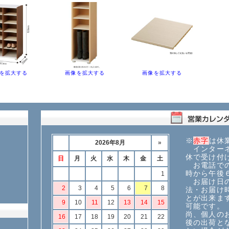
を拡大する
画像を拡大する
画像を拡大する
※
赤字
は休
インターネ
休で受け付
お電話での
時から午後
お届け日の
法・お届け
とが出来ま
可能です。
尚、個人の
後の出荷と