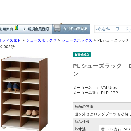
オフィス家具
>
シューズボックス
>
シューズボックス
>
PLシューズラック
0.002秒
PLシューズラック 
ン
メーカー名 ：
VALUtec
メーカー品番：
PLD-57P
商品の特徴
棚を外せばロングブーツも収納で
商品仕様
外寸法
幅551×奥行350