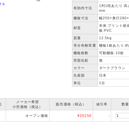
する
1列1段あたり:高さ
有効内寸法
mm
棚板寸法
幅250×奥行290
本体:プリント紙
材質
板:PVC
質量
12.5kg
等分布耐荷重
棚板1枚あたり:約
棚板枚数
可動棚板:10枚
背面化粧
無
カラー
ダークブラウン
生産国
日本
単位
1台
メーカー希望
位
販売価格（税込）
値引率
数
小売価格（税込）
オープン価格
¥
25250
-