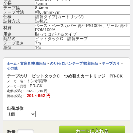
全長
75mm
テープ幅
8.4mm
テープ寸法
幅8.4mm×7m
仕様
詰替タイプ(カートリッジ)
詰替方式
詰替式
ベース・ベースカバー:再生PS100%、リール:再生
材質
POM100%
用途
貼ってはがせるタイプ
商品名
ピットタックC 詰替テープ
テープ長さ
7m
単位
1個
文房具/事務用品
>
のり/セロハンテープ/接着用品
>
テープのり
>
ホーム
>
その他
テープのリ ピットタックC つめ替えカートリッジ PR-CK
トンボ鉛筆
メーカー名：
PR-CK
メーカー品番：
定価(税込)：
242～1,210
円
201～952
円
価格(税込)：
出荷単位
カートに入れる
数量