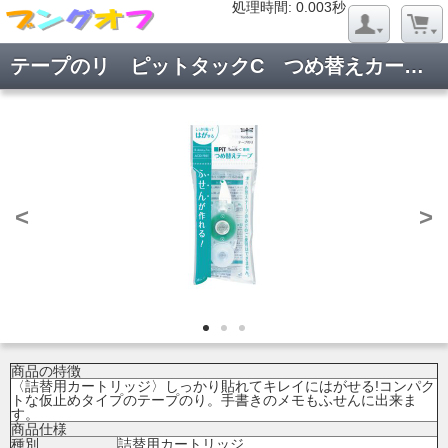
処理時間: 0.021秒
処理時間: 0.003秒
テープのリ ピットタックC つめ替えカートリッジ PR-CK
<
>
商品の特徴
〈詰替用カートリッジ〉しっかり貼れてキレイにはがせる!コンパク
トな仮止めタイプのテープのり。手書きのメモもふせんに出来ま
す。
商品仕様
種別
詰替用カートリッジ