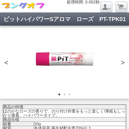
処理時間: 0.020秒
処理時間: 0.002秒
ピットハイパワーSアロマ ローズ PT-TPK01
<
>
商品の特徴
ほのかなローズの香りで、のり付け作業をもっと楽しく!厚紙もしっ
かり接着、ハイパワータイプ。
商品仕様
容量
10g
材質
本体容器:再生材配合率70%以上