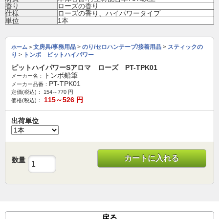
香り
ローズの香り
仕様
ローズの香り、ハイパワータイプ
単位
1本
文房具/事務用品
>
のり/セロハンテープ/接着用品
>
スティックの
ホーム
>
り
>
トンボ ピットハイパワー
ピットハイパワーSアロマ ローズ PT-TPK01
トンボ鉛筆
メーカー名：
PT-TPK01
メーカー品番：
定価(税込)：
154～770
円
115～526
円
価格(税込)：
出荷単位
カートに入れる
数量
戻る