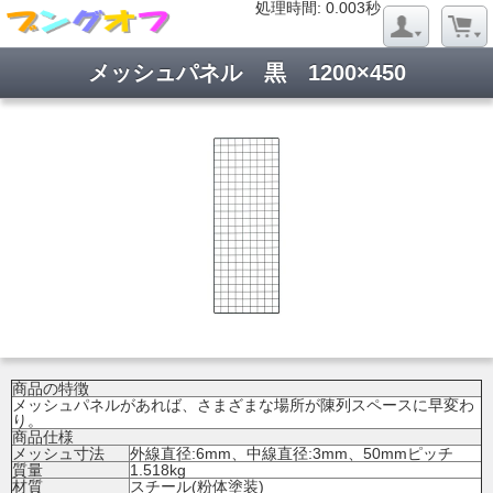
処理時間: 0.022秒
処理時間: 0.003秒
メッシュパネル 黒 1200×450
商品の特徴
メッシュパネルがあれば、さまざまな場所が陳列スペースに早変わ
り。
商品仕様
メッシュ寸法
外線直径:6mm、中線直径:3mm、50mmピッチ
質量
1.518kg
材質
スチール(粉体塗装)