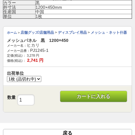
カラー
黒
外寸法
1200×450mm
生産国
中国
単位
1枚
店舗グッズ/店舗用品
>
ディスプレイ用品
>
メッシュ・ネット什器
ホーム
>
メッシュパネル 黒 1200×450
ヒカリ
メーカー名：
PJ1245-1
メーカー品番：
定価(税込)：
3,278
円
2,741
円
価格(税込)：
出荷単位
カートに入れる
数量
戻る