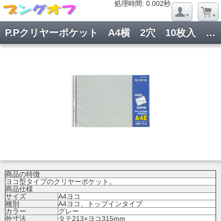
処理時間: 0.020秒
処理時間: 0.002秒
P.Pクリヤーポケット A4横 2穴 10枚入 N-2016
商品の特徴
ヨコ型タイプのクリヤーポケット。
商品仕様
サイズ
A4ヨコ
種別
A4ヨコ、トップインタイプ
カラー
グレー
外寸法
タテ213×ヨコ315mm