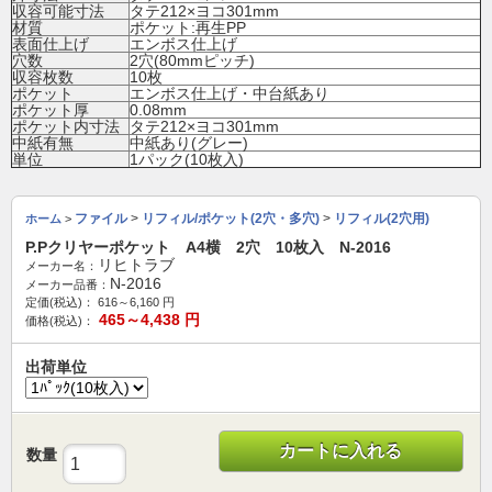
収容可能寸法
タテ212×ヨコ301mm
材質
ポケット:再生PP
表面仕上げ
エンボス仕上げ
穴数
2穴(80mmピッチ)
収容枚数
10枚
ポケット
エンボス仕上げ・中台紙あり
ポケット厚
0.08mm
ポケット内寸法
タテ212×ヨコ301mm
中紙有無
中紙あり(グレー)
単位
1パック(10枚入)
ファイル
>
リフィル/ポケット(2穴・多穴)
>
リフィル(2穴用)
ホーム
>
P.Pクリヤーポケット A4横 2穴 10枚入 N-2016
リヒトラブ
メーカー名：
N-2016
メーカー品番：
定価(税込)：
616～6,160
円
465～4,438
円
価格(税込)：
出荷単位
カートに入れる
数量