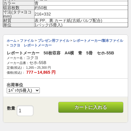
カラー
青
収容枚数
約50枚
寸法(タテ×ヨコ
216×332
mm)
材質
表:PP、裏:カード紙(古紙パルプ配合)
単位
1パック(5冊入)
ファイル
>
プレゼン用ファイル
>
レポートメーカー/製本ファイル
ホーム
>
>
コクヨ レポートメーカー
レポートメーカー 50枚収容 A4横 青 5冊 セホ-55B
コクヨ
メーカー名：
セホ-55B
メーカー品番：
定価(税込)：
1,265～25,300
円
777～14,865
円
価格(税込)：
出荷単位
カートに入れる
数量