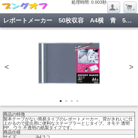
処理時間: 0.020秒
処理時間: 0.003秒
レポートメーカー 50枚収容 A4横 青 5冊 セホ-55B
<
>
商品の特徴
製本テープがない簡易タイプのレポートメーカー。背がきれいに仕
上がるので提出用に便利なステープラーとじタイプ。オモテ:透明
PP、ウラ:不透明の紙製タイプです。
商品仕様
サイズ
A4ヨコ