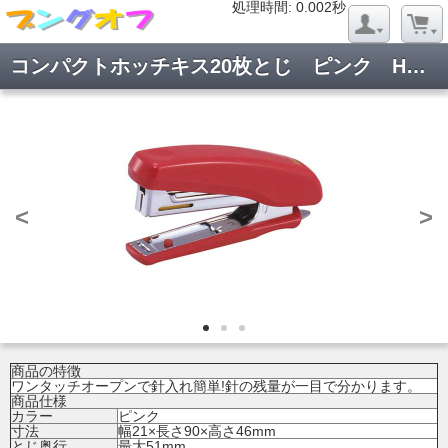
処理時間: 0.020秒
処理時間: 0.002秒
コンパクトホッチキス20枚とじ ピンク HD-10NXピンク
<
>
商品の特徴
ワンタッチオープンで針入れ簡単!針の残量が一目で分かります。
商品仕様
カラー
ピンク
寸法
幅21×長さ90×高さ46mm
とじ奥行
最大51mm