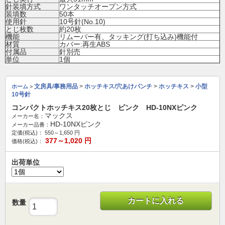
針装填方式
ワンタッチオープン方式
装填数
50本
使用針
10号針(No.10)
とじ枚数
約20枚
機能
リムーバー有、タッキング(打ち込み)機能付
材質
カバー:再生ABS
付属品
針別売
単位
1個
文房具/事務用品
>
ホッチキス/穴あけパンチ
>
ホッチキス
>
小型
ホーム
>
10号針
コンパクトホッチキス20枚とじ ピンク HD-10NXピンク
マックス
メーカー名：
HD-10NXピンク
メーカー品番：
定価(税込)：
550～1,650
円
377～1,020
円
価格(税込)：
出荷単位
カートに入れる
数量