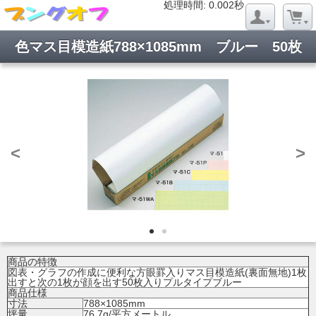
処理時間: 0.019秒
処理時間: 0.002秒
色マス目模造紙788×1085mm ブルー 50枚
<
>
商品の特徴
図表・グラフの作成に便利な方眼罫入りマス目模造紙(裏面無地)1枚
出すと次の1枚が顔を出す50枚入りプルタイプブルー
商品仕様
寸法
788×1085mm
坪量
76.7g/平方メートル