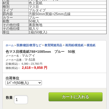
材質
色上質紙
種別
マス目
タイプ
プルタイプ
罫内容
方眼50mm実線+25mm点線
カラー
ブルー
枚数
50枚入
その他仕様
裏面無地
その他仕様
箱入り
単位
1箱(50枚入)
医療/建設/教育など
>
教育関連用品
>
画用紙/模造紙
>
模造紙
ホーム
>
色マス目模造紙788×1085mm ブルー 50枚
マルアイ
メーカー名：
マ-51B
メーカー品番：
定価(税込)：
6,380～23,760
円
2,618～9,858
円
価格(税込)：
出荷単位
カートに入れる
数量