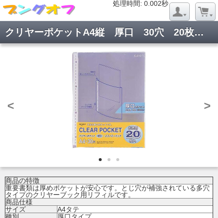
処理時間: 0.020秒
処理時間: 0.002秒
クリヤーポケットA4縦 厚口 30穴 20枚 G49070
<
>
商品の特徴
重要書類は厚めポケットが安心です。とじ穴が補強されている多穴
タイプのクリヤーブック用リフィルです。
商品仕様
サイズ
A4タテ
種別
厚口タイプ