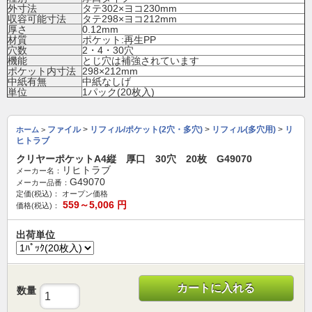
外寸法
タテ302×ヨコ230mm
収容可能寸法
タテ298×ヨコ212mm
厚さ
0.12mm
材質
ポケット:再生PP
穴数
2・4・30穴
機能
とじ穴は補強されています
ポケット内寸法
298×212mm
中紙有無
中紙なしげ
単位
1パック(20枚入)
ファイル
>
リフィル/ポケット(2穴・多穴)
>
リフィル(多穴用)
>
リ
ホーム
>
ヒトラブ
クリヤーポケットA4縦 厚口 30穴 20枚 G49070
リヒトラブ
メーカー名：
G49070
メーカー品番：
定価(税込)：
オープン価格
559～5,006
円
価格(税込)：
出荷単位
カートに入れる
数量