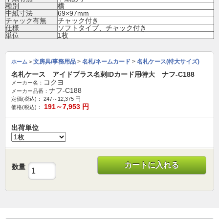
種別
横
中紙寸法
69×97mm
チャック有無
チャック付き
仕様
ソフトタイプ、チャック付き
単位
1枚
文房具/事務用品
>
名札/ネームカード
>
名札ケース(特大サイズ)
ホーム
>
名札ケース アイドプラス名刺IDカード用特大 ナフ-C188
コクヨ
メーカー名：
ナフ-C188
メーカー品番：
定価(税込)：
247～12,375
円
191～7,953
円
価格(税込)：
出荷単位
カートに入れる
数量