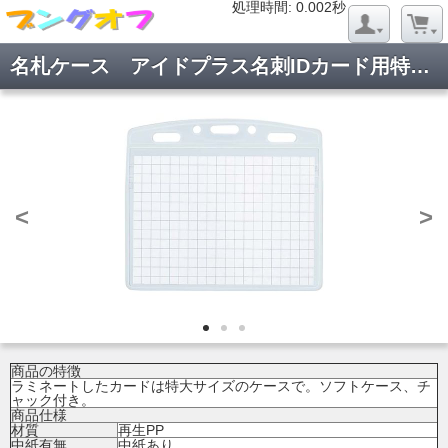
処理時間: 0.020秒
処理時間: 0.002秒
名札ケース アイドプラス名刺IDカード用特大 ナフ-C188
<
>
商品の特徴
ラミネートしたカードは特大サイズのケースで。ソフトケース、チ
ャック付き。
商品仕様
材質
再生PP
中紙有無
中紙あり