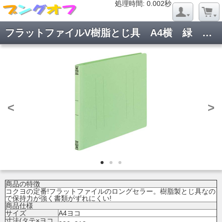
処理時間: 0.020秒
処理時間: 0.002秒
フラットファイルV樹脂とじ具 A4横 緑 10冊 フ-V15G×10
<
>
商品の特徴
コクヨの定番!フラットファイルのロングセラー。樹脂製とじ具なの
で保持力が強く書類がずれにくい!
商品仕様
サイズ
A4ヨコ
寸法(タテ×ヨコ