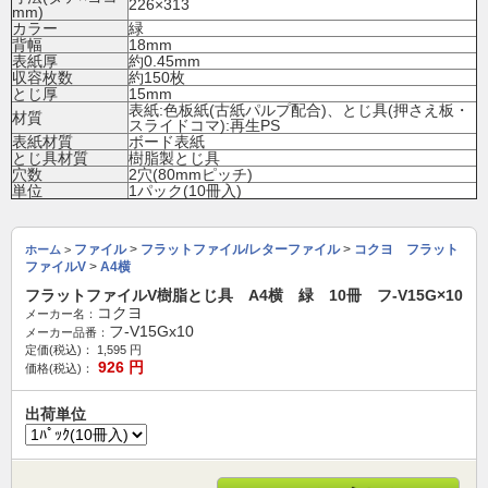
226×313
mm)
カラー
緑
背幅
18mm
表紙厚
約0.45mm
収容枚数
約150枚
とじ厚
15mm
表紙:色板紙(古紙パルプ配合)、とじ具(押さえ板・
材質
スライドコマ):再生PS
表紙材質
ボード表紙
とじ具材質
樹脂製とじ具
穴数
2穴(80mmピッチ)
単位
1パック(10冊入)
ファイル
>
フラットファイル/レターファイル
>
コクヨ フラット
ホーム
>
ファイルV
>
A4横
フラットファイルV樹脂とじ具 A4横 緑 10冊 フ-V15G×10
コクヨ
メーカー名：
フ-V15Gx10
メーカー品番：
定価(税込)：
1,595
円
926
円
価格(税込)：
出荷単位