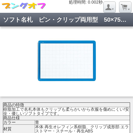
処理時間: 0.022秒
処理時間: 0.002秒
ソフト名札 ピン・クリップ両用型 50×75mm青 ナフ-45B
商品の特徴
樹脂加工で名札本体もクリップも柔らかいから衣服を傷めにくい!安
全・優しいソフトタイプです。
商品仕様
カラー
青
本体:再生オレフィン系樹脂、クリップ成形部:エラ
材質
ストマー・スチール・再生ABS