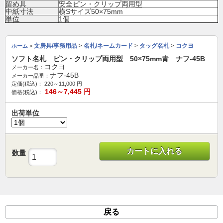
留め具
安全ピン・クリップ両用型
中紙寸法
横Sサイズ50×75mm
単位
1個
文房具/事務用品
>
名札/ネームカード
>
タッグ名札
>
コクヨ
ホーム
>
ソフト名札 ピン・クリップ両用型 50×75mm青 ナフ-45B
コクヨ
メーカー名：
ナフ-45B
メーカー品番：
定価(税込)：
220～11,000
円
146～7,445
円
価格(税込)：
出荷単位
カートに入れる
数量
戻る