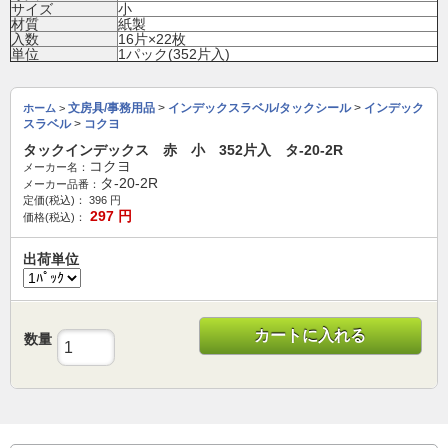
サイズ
小
材質
紙製
入数
16片×22枚
単位
1パック(352片入)
文房具/事務用品
>
インデックスラベル/タックシール
>
インデック
ホーム
>
スラベル
>
コクヨ
タックインデックス 赤 小 352片入 タ-20-2R
コクヨ
メーカー名：
タ-20-2R
メーカー品番：
定価(税込)：
396
円
297
円
価格(税込)：
出荷単位
カートに入れる
数量