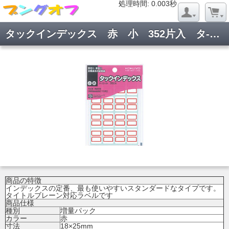
処理時間: 0.019秒
処理時間: 0.003秒
タックインデックス 赤 小 352片入 タ-20-2R
商品の特徴
インデックスの定番、最も使いやすいスタンダードなタイプです。
タイトルブレーン対応ラベルです
商品仕様
種別
増量パック
カラー
赤
寸法
18×25mm