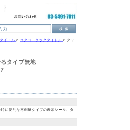
クタイトル
>
コクヨ タックタイトル
>
タッ
せるタイプ無地
27
い時に便利な再剥離タイプの表示シール。タ