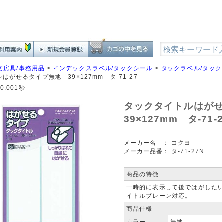
文房具/事務用品
>
インデックスラベル/タックシール
>
タックラベル/タッ
はがせるタイプ無地 39×127mm タ-71-27
0.001秒
タックタイトルはが
39×127mm タ-71-
メーカー名 ：
コクヨ
メーカー品番：
タ-71-27N
商品の特徴
一時的に表示して後ではがした
イトルブレーン対応。
商品仕様
カラー
無地