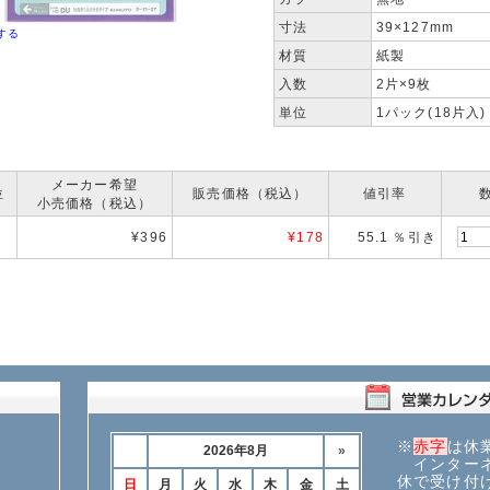
寸法
39×127mm
する
材質
紙製
入数
2片×9枚
単位
1パック(18片入)
メーカー希望
位
販売価格（税込）
値引率
小売価格（税込）
¥396
¥
178
55.1 ％引き
※
赤字
は休
インターネ
休で受け付