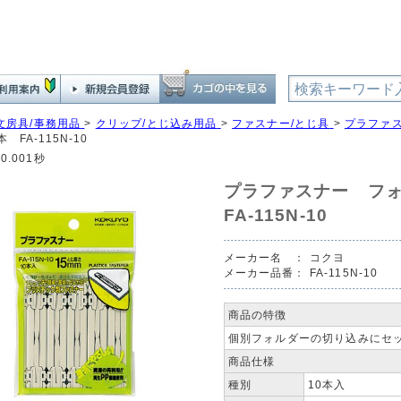
文房具/事務用品
>
クリップ/とじ込み用品
>
ファスナー/とじ具
>
プラファ
 FA-115N-10
0.001秒
プラファスナー フ
FA-115N-10
メーカー名 ：
コクヨ
メーカー品番：
FA-115N-10
商品の特徴
個別フォルダーの切り込みにセ
商品仕様
種別
10本入