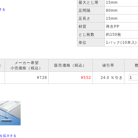
最大とじ厚
15mm
する
足間隔
80mm
足長さ
15mm
材質
再生PP
とじ枚数
約150枚
単位
1パック(10本入)
メーカー希望
位
販売価格（税込）
値引率
小売価格（税込）
¥726
¥
552
24.0 ％引き
を拡大する