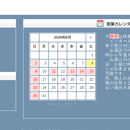
※
赤字
は休
インターネ
休で受け付
お電話での
時から午後
お届け日の
法・お届け
とが出来ま
可能です。
尚、個人の
後の出荷と
ない場合が