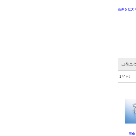
画像を拡大
出荷単
1ﾊﾟｯｸ
画像