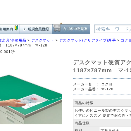
文房具/事務用品
>
デスクマット
>
デスクマット(クリアタイプ)厚手
>
コク
 1187×787mm マ-128
0.001秒
デスクマット硬質ア
1187×787mm マ-1
メーカー名 ：
コクヨ
メーカー品番：
マ-128
商品の特徴
お使いのビニール製のデスクマ
う方にオススメ!硬質で耐久性・
商品仕様
種別
下敷き付き