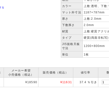
カラー
上敷:透明、下敷
する
マット外寸法
1187×787mm
厚さ
上敷:2.0mm
下敷厚さ
2.0mm
材質
上敷:硬質アクリ
タイプ
硬質(両面非転写)
JIS規格天板
1200×800mm
寸法
単位
1枚
メーカー希望
位
販売価格（税込）
値引率
小売価格（税込）
¥18590
¥
11631
37.4 ％引き