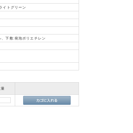
:ライトグリーン
ル、下敷:発泡ポリエチレン
数量