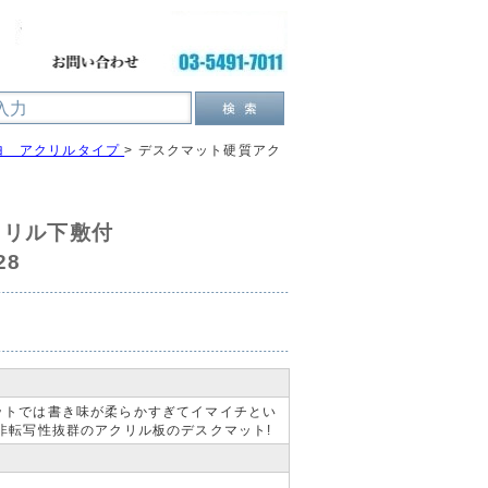
ヨ アクリルタイプ
>
デスクマット硬質アク
クリル下敷付
28
ットでは書き味が柔らかすぎてイマイチとい
非転写性抜群のアクリル板のデスクマット!